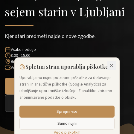
sejem starin v Ljubljani
Kjer stari predmeti najdejo nove zgodbe.
Vsako nedeljo
8:00 - 15:00
Breg, Ljubljana
Spletna stran uporablja piškotke
Vstopnine ni
Uporabljamo nujno potrebne piškotke za delovanje
strani in analitične piškotke (Google Analytics) za
SPOZNAJTE SEJEM
izboljšanje uporabniške izkušnje. Z analitiko zbiramo
anonimizirane podatke o obisku.
ZA RAZSTAVLJAVCE
Sprejmi vse
Samo nujni
Več o piškotkih